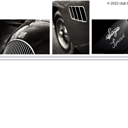
©
2022 club t